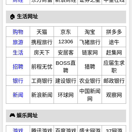
财经
东方财富
新浪财经
证券之星
中金在线
🏠 生活网址
购物
天猫
京东
淘宝
拼多多
12306
旅游
携程旅行
飞猪旅行
途牛
生活
房天下
安居客
链家网
赶集网
BOSS直
应届生求
招聘
前程无忧
猎聘
聘
职
银行
工商银行
建设银行
农业银行
邮政银行
中国新闻
新闻
新浪新闻
环球网
观察网
网
🎮 娱乐网址
游戏
腾讯游戏
百度游戏
盛大网游
37网游