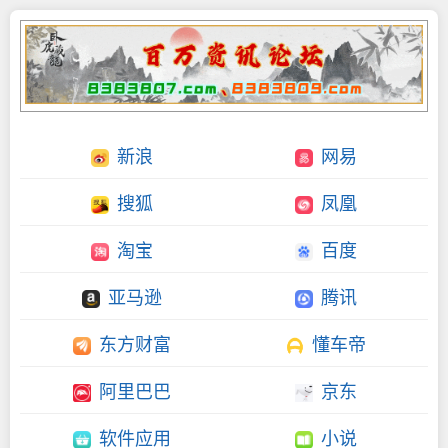
新浪
网易
搜狐
凤凰
淘宝
百度
亚马逊
腾讯
东方财富
懂车帝
阿里巴巴
京东
软件应用
小说